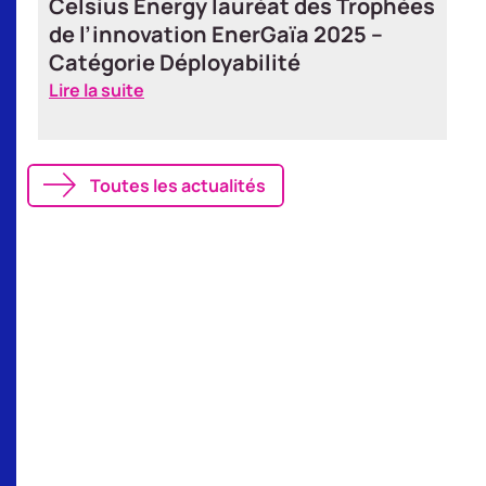
Celsius Energy lauréat des Trophées
de l’innovation EnerGaïa 2025 –
Catégorie Déployabilité
Lire la suite
Toutes les actualités
La géoénergie est-elle
adaptée à votre bâtiment ?
Évaluez la compatibilité de votre bâtiment
avec notre solution de géoénergie !