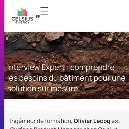
FR
US
Interview Expert : comprendre
les besoins du bâtiment pour une
solution sur mesure
Ingénieur de formation,
Olivier Lecoq
est