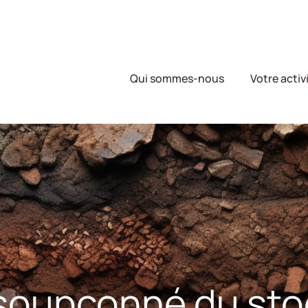
Qui sommes-nous
Votre activ
insoupçonné du st