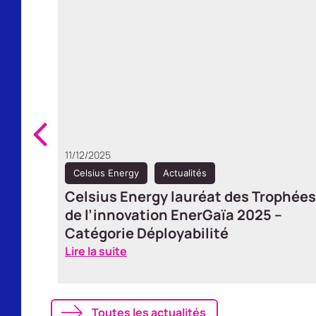
25/09/2025
Celsius Energy
Actualités
 la
Cindy Demichel reçoit le prix Femme
es
du Développement Durable aux
Trophées des femmes de l’industrie
Lire la suite
Toutes les actualités