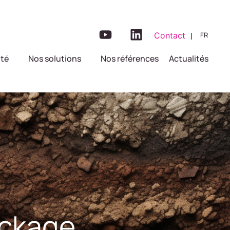
|
Contact
FR
ité
Nos solutions
Nos références
Actualités
ockage